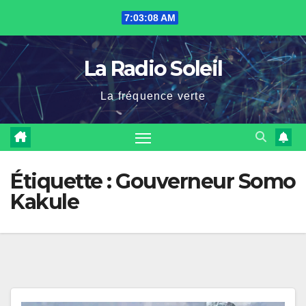
Skip
7:03:08 AM
to
content
La Radio Soleil
La fréquence verte
Étiquette :
Gouverneur Somo
Kakule