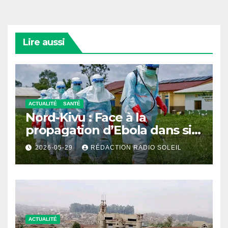
Lire aussi
ACTUALITÉ
SANTÉ
Nord-Kivu : Face à la
propagation d’Ebola dans six
zones de santé, le
2026-05-29
RÉDACTION RADIO SOLEIL
gouvernement militaire
durcit les mesures de
prévention
ACTUALITÉ