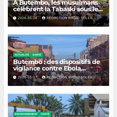
A Butembo, les musulmans
célèbrent la Tabaski sous le
signe du partage, de la paix
2026-05-28
RÉDACTION RADIO SOLEIL
et de la prévention sanitaire
ACTUALITÉ
SANTÉ
Butembo : des dispositifs de
vigilance contre Ebola
traînent encore
2026-05-27
RÉDACTION RADIO SOLEIL
ENVIRONNEMENT
SANTÉ