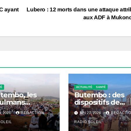
DC ayant
Lubero : 12 morts dans une attaque attr
aux ADF à Mukon
TÉ
ACTUALITÉ
SANTÉ
tembo, les
Butembo : des
ulmans
dispositifs de
brent la
vigilance contre
8, 2026
RÉDACTION
MAI 27, 2026
RÉDACTI
ski sous le
Ebola traînent
e du partage,
SOLEIL
encore
RADIO SOLEIL