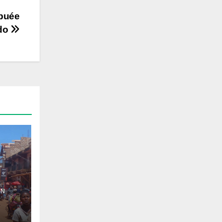
ibuée
do
ON