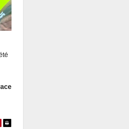
été
race