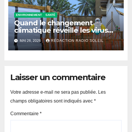
ENVIRONNEMENT
SANTÉ
Quand le changement
climatique réveille les virus
d’Ebola
MAI 26, 2026
RÉDACTION RADIO SOLEIL
Laisser un commentaire
Votre adresse e-mail ne sera pas publiée.
Les
champs obligatoires sont indiqués avec
*
Commentaire
*