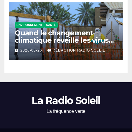
ENVIRONNEMENT
SANTÉ
Quand le changement
climatique réveille les virus
d’Ebola
2026-05-26
RÉDACTION RADIO SOLEIL
La Radio Soleil
La fréquence verte