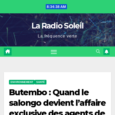
Skip
8:34:39 AM
to
content
La Radio Soleil
La fréquence verte
ENVIRONNEMENT
SANTÉ
Butembo : Quand le
salongo devient l’affaire
exclusive des agents de