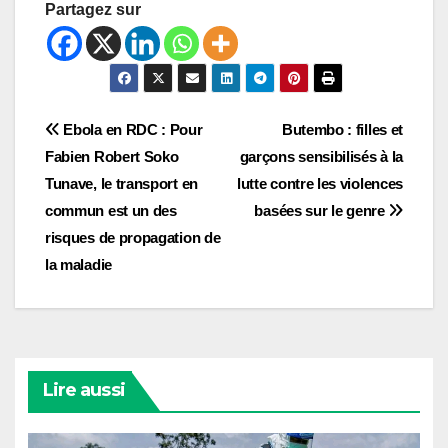
Partagez sur
Navigation
Ebola en RDC : Pour
Butembo : filles et
Fabien Robert Soko
garçons sensibilisés à la
de
Tunave, le transport en
lutte contre les violences
l’article
commun est un des
basées sur le genre
risques de propagation de
la maladie
Lire aussi