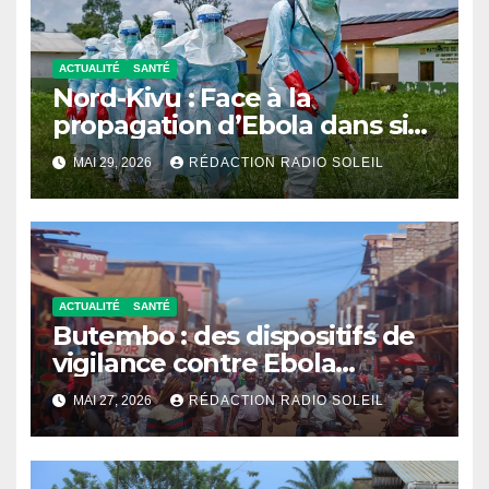
ACTUALITÉ
SANTÉ
Nord-Kivu : Face à la
propagation d’Ebola dans six
zones de santé, le
MAI 29, 2026
RÉDACTION RADIO SOLEIL
gouvernement militaire
durcit les mesures de
prévention
ACTUALITÉ
SANTÉ
Butembo : des dispositifs de
vigilance contre Ebola
traînent encore
MAI 27, 2026
RÉDACTION RADIO SOLEIL